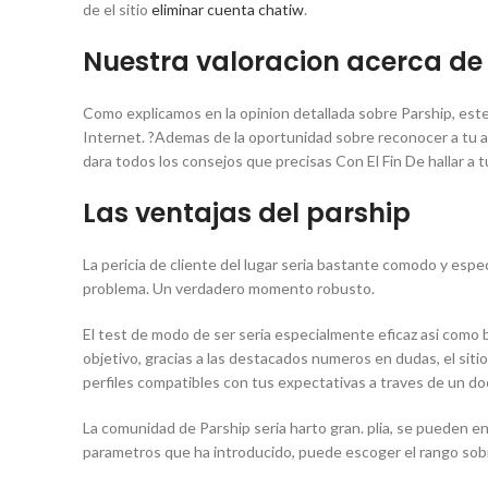
de el sitio
eliminar cuenta chatiw
.
Nuestra valoracion acerca de e
Como explicamos en la opinion detallada sobre Parship, este
Internet. ?Ademas de la oportunidad sobre reconocer a tu al
dara todos los consejos que precisas Con El Fin De hallar a t
Las ventajas del parship
La pericia de cliente del lugar seri­a bastante comodo y esp
problema. Un verdadero momento robusto.
El test de modo de ser seri­a especialmente eficaz asi­ como 
objetivo, gracias a las destacados numeros en dudas, el sitio 
perfiles compatibles con tus expectativas a traves de un do
La comunidad de Parship seri­a harto gran. plia, se pueden e
parametros que ha introducido, puede escoger el rango so