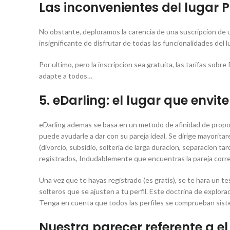
Las inconvenientes del lugar 
No obstante, deploramos la carencia de una suscripcion de
insignificante de disfrutar de todas las funcionalidades del l
Por ultimo, pero la inscripcion sea gratuita, las tarifas sob
adapte a todos…
5. eDarling: el lugar que envi
eDarling ademas se basa en un metodo de afinidad de propon
puede ayudarle a dar con su pareja ideal. Se dirige mayori
(divorcio, subsidio, solteria de larga duracion, separacion ta
registrados, Indudablemente que encuentras la pareja corre
Una vez que te hayas registrado (es gratis), se te hara un te
solteros que se ajusten a tu perfil. Este doctrina de explora
Tenga en cuenta que todos las perfiles se comprueban sis
Nuestra parecer referente a e