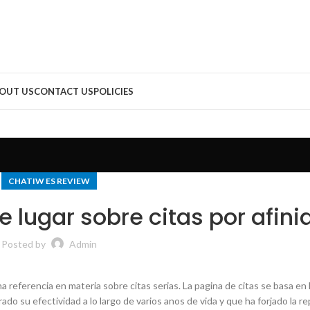
OUT US
CONTACT US
POLICIES
CHATIW ES REVIEW
e lugar sobre citas por afin
Posted by
Admin
referencia en materia sobre citas serias. La pagina de citas se basa en l
do su efectividad a lo largo de varios anos de vida y que ha forjado la r