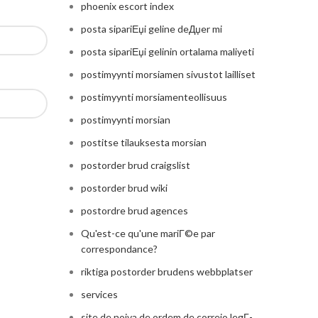
phoenix escort index
posta sipariЕџi geline deДџer mi
posta sipariЕџi gelinin ortalama maliyeti
postimyynti morsiamen sivustot lailliset
postimyynti morsiamenteollisuus
postimyynti morsian
postitse tilauksesta morsian
postorder brud craigslist
postorder brud wiki
postordre brud agences
Qu'est-ce qu'une mariГ©e par
correspondance?
riktiga postorder brudens webbplatser
services
site de noiva de ordem de correio legГ­