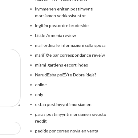
kymmenen eniten postimyynti
morsiamen verkkosivustot
legitim postordre brudeside
Little Armenia review
mail ordina le informazioni sulla sposa
mariГ©e par correspondance reveiw
miami-gardens escort index
NarudЕѕba poЕЎte Dobra ideja?
online
only
ostaa postimyynti morsiamen
paras postimyynti morsiamen sivusto
reddit
pedido por correo novia en venta