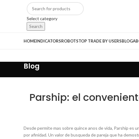
Select category
Search
HOME
INDICATORS
ROBOTS
TOP TRADE BY USERS
BLOG
AB
Blog
Parship: el convenient
Desde permite mas sobre quince anos de vida, Parship es una 
por afinidad. Un valor de busqueda de pareja que ha demostra