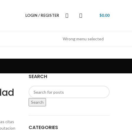
LOGIN / REGISTER
$
0.00
Wrong menu selected
SEARCH
idad
Search
as citas
CATEGORIES
eputacion