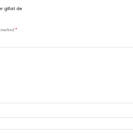
r gillat de
*
e marked