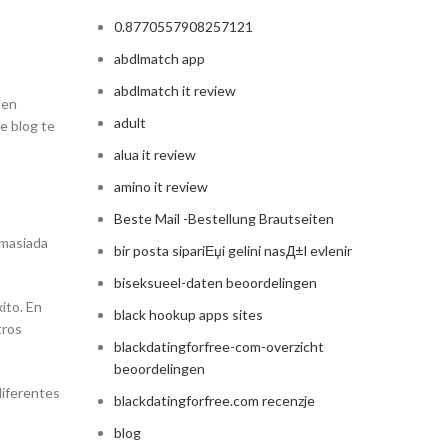
0.8770557908257121
abdlmatch app
abdlmatch it review
 en
adult
e blog te
alua it review
amino it review
Beste Mail -Bestellung Brautseiten
emasiada
bir posta sipariЕџi gelini nasД±l evlenir
biseksueel-daten beoordelingen
ito. En
black hookup apps sites
tros
blackdatingforfree-com-overzicht
beoordelingen
diferentes
blackdatingforfree.com recenzje
blog