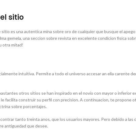
l sitio
 sitio es una autentica mina sobre oro de cualquier que busque el apego
ma gemela, una seccion sobre revista en excelente condicion fisica sobr
u otra mitad!
ecialmente intuitiva. Permite a todo el universo accesar an ella carente d
bastantes otros sitios se han inspirado en el novio con mayor o inferior ex
le facilita construir su perfil con precision. A continuacion, te propone o
ctrina sobre porcentajes.
ncontrar tanto treinta anos, que los usuarios mayores. Pero debido a las 
bre antiguedad que desee.