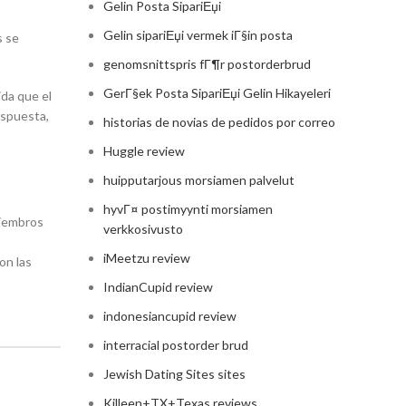
Gelin Posta SipariЕџi
Gelin sipariЕџi vermek iГ§in posta
s se
genomsnittspris fГ¶r postorderbrud
GerГ§ek Posta SipariЕџi Gelin Hikayeleri
ida que el
espuesta,
historias de novias de pedidos por correo
Huggle review
huipputarjous morsiamen palvelut
hyvГ¤ postimyynti morsiamen
miembros
verkkosivusto
iMeetzu review
on las
IndianCupid review
indonesiancupid review
interracial postorder brud
Jewish Dating Sites sites
Killeen+TX+Texas reviews