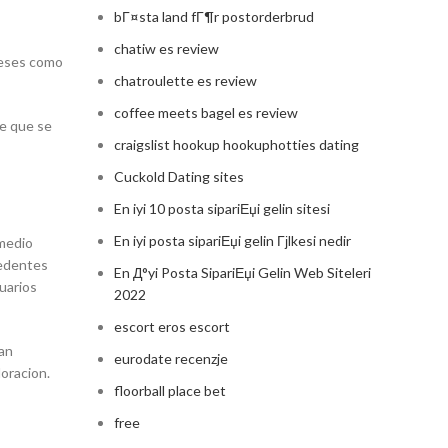
bГ¤sta land fГ¶r postorderbrud
chatiw es review
meses como
chatroulette es review
coffee meets bagel es review
de que se
craigslist hookup hookuphotties dating
Cuckold Dating sites
En iyi 10 posta sipariЕџi gelin sitesi
En iyi posta sipariЕџi gelin Гјlkesi nedir
 medio
cedentes
En Д°yi Posta SipariЕџi Gelin Web Siteleri
suarios
2022
escort eros escort
ran
eurodate recenzje
loracion.
floorball place bet
free