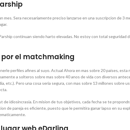
Parship
 un mes. Sera necesariamente preciso lanzarse en una suscripcion de 3 
ugar.
re Parship continuan siendo harto elevadas. No estoy con total seguridad 
te por el matchmaking
erle perfiles afines al suyo. Actual Ahora en mas sobre 20 paises, esta
tareamente a solteros sobre mas sobre 40 anos de vida con diversos ante
rdia, etc.). Pero una cosa seri­a segura, con mas sobre 13 millones sobre u
cta.
st de idiosincrasia. En mision de tus objetivos, cada fecha se te propond
cion de pareja es eficiente, puesto que le permitira ganar lapso en su exp
tematicamente.
l lugar web eDarling