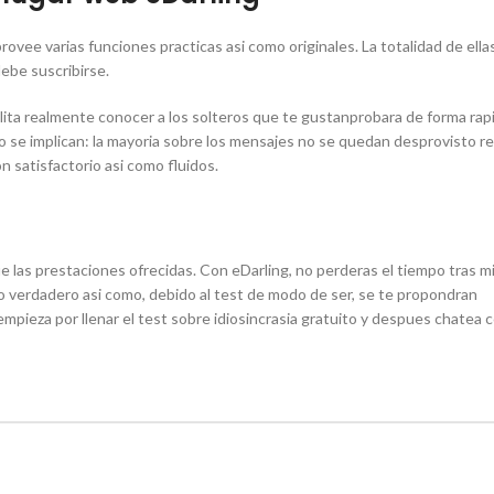
provee varias funciones practicas asi­ como originales. La totalidad de ella
debe suscribirse.
bilita realmente conocer a los solteros que te gustanprobara de forma rap
o se implican: la mayoria sobre los mensajes no se quedan desprovisto r
on satisfactorio asi­ como fluidos.
ue las prestaciones ofrecidas. Con eDarling, no perderas el tiempo tras 
 verdadero asi­ como, debido al test de modo de ser, se te propondran
pieza por llenar el test sobre idiosincrasia gratuito y despues chatea c